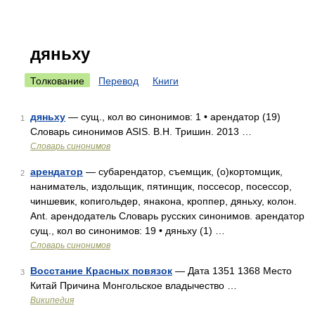
дяньху
Толкование
Перевод
Книги
дяньху
— сущ., кол во синонимов: 1 • арендатор (19)
1
Словарь синонимов ASIS. В.Н. Тришин. 2013 …
Словарь синонимов
арендатор
— субарендатор, съемщик, (о)кортомщик,
2
наниматель, издольщик, пятинщик, поссесор, посессор,
чиншевик, копигольдер, янакона, кроппер, дяньху, колон.
Ant. арендодатель Словарь русских синонимов. арендатор
сущ., кол во синонимов: 19 • дяньху (1) …
Словарь синонимов
Восстание Красных повязок
— Дата 1351 1368 Место
3
Китай Причина Монгольское владычество …
Википедия